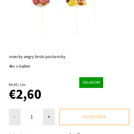
sviecky angry birds postavicky
4ks v baleni
SKLADOM
€0,65 / 1 ks
€2,60
-
+