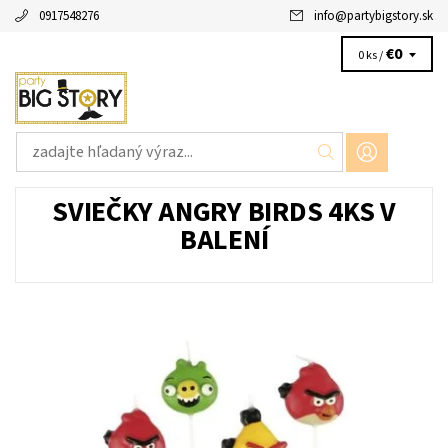
0917548276
info
@
partybigstory.sk
€0
0 ks /
SVIEČKY ANGRY BIRDS 4KS V
BALENÍ