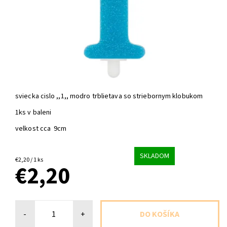
sviecka cislo ,,1,, modro trblietava so striebornym klobukom
1ks v baleni
velkost cca 9cm
SKLADOM
€2,20 / 1 ks
€2,20
-
+