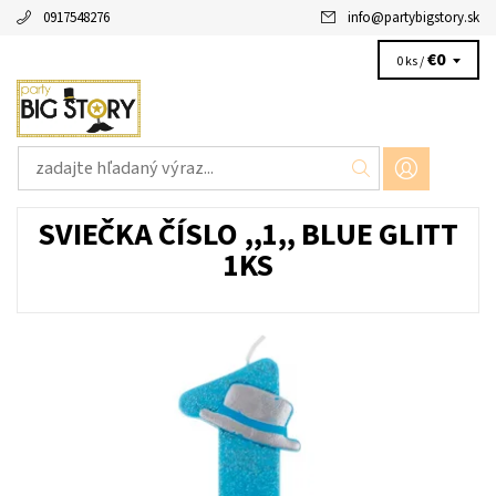
0917548276
info
@
partybigstory.sk
€0
0 ks /
SVIEČKA ČÍSLO ,,1,, BLUE GLITT
1KS