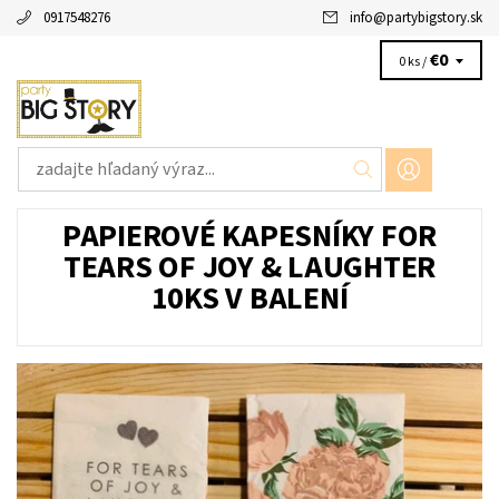
0917548276
info
@
partybigstory.sk
€0
0 ks /
PAPIEROVÉ KAPESNÍKY FOR
TEARS OF JOY & LAUGHTER
10KS V BALENÍ