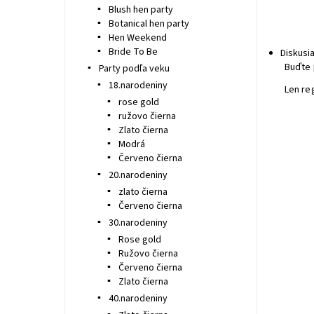
Blush hen party
Botanical hen party
Hen Weekend
Bride To Be
Diskusi
Buďte 
Party podľa veku
18.narodeniny
Len re
rose gold
ružovo čierna
Zlato čierna
Modrá
Červeno čierna
20.narodeniny
zlato čierna
Červeno čierna
30.narodeniny
Rose gold
Ružovo čierna
Červeno čierna
Zlato čierna
40.narodeniny