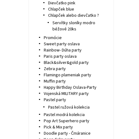
Dievčatko pink
Chlapček blue
Chlapček alebo dievčatko ?
Servítky sloníky modro
béžové 20ks
Promócie
Sweet party oslava
Rainbow- Dúha party
Paris party oslava
Black&silver&gold party
Zebra party
Flamingo plameniak party
Muffin party
Happy Birthday Oslava-Party
Vojenská MILITARY party
Pastel party
Pastel ružová kolekcia
Pastel modrá kolekcia
Pop Art Superhero party
Pick & Mix party
Doodle party - Čmáranice