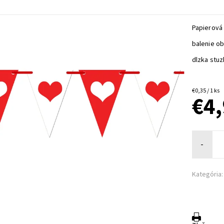
Papierová 
balenie ob
dlzka stu
€0,35 / 1 ks
€4
-
Kategória: