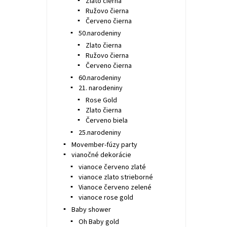
Zlato čierna
Ružovo čierna
Červeno čierna
50.narodeniny
Zlato čierna
Ružovo čierna
Červeno čierna
60.narodeniny
21. narodeniny
Rose Gold
Zlato čierna
Červeno biela
25.narodeniny
Movember-fúzy party
vianočné dekorácie
vianoce červeno zlaté
vianoce zlato strieborné
Vianoce červeno zelené
vianoce rose gold
Baby shower
Oh Baby gold