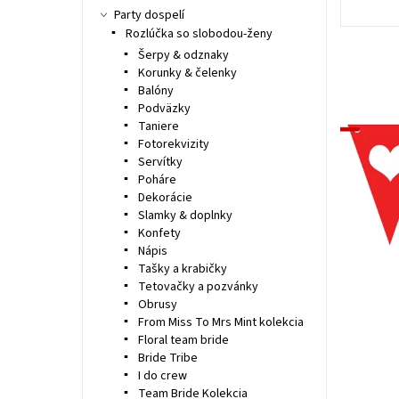
Party dospelí
Rozlúčka so slobodou-ženy
Šerpy & odznaky
Korunky & čelenky
Balóny
Podväzky
Taniere
Fotorekvizity
Servítky
Poháre
Dekorácie
Slamky & doplnky
Konfety
Nápis
Tašky a krabičky
Tetovačky a pozvánky
Obrusy
From Miss To Mrs Mint kolekcia
Floral team bride
Bride Tribe
I do crew
Team Bride Kolekcia