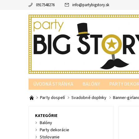
0917548276
info
@
partybigstory.sk
ÚVODNÁ STRÁNKA
BALÓNY
PARTY DEKOR
PARTY PODĽA FARBY
Party dospelí
Svadobné doplnky
Banner-girlan
KATEGÓRIE
Balóny
Party dekorácie
Stolovanie