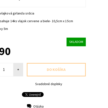
vlajková girlanda srdcia
sahuje 14ks vlajok cervene a biele- 10,5cm x 15cm
zky 5m
SKLADOM
,90
+
Svadobné doplnky
Otázka