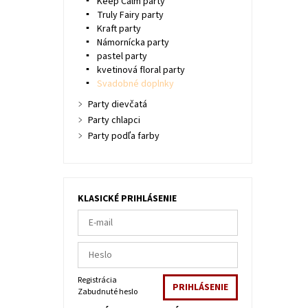
Keep Calm party
Truly Fairy party
Kraft party
Námornícka party
pastel party
kvetinová floral party
Svadobné doplnky
Party dievčatá
Party chlapci
Party podľa farby
KLASICKÉ PRIHLÁSENIE
Registrácia
Zabudnuté heslo