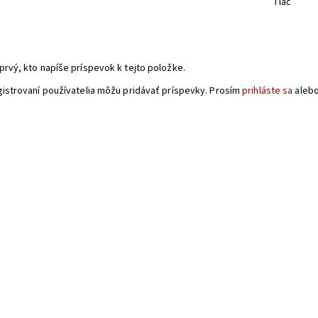
Tlač
a
prvý, kto napíše príspevok k tejto položke.
gistrovaní používatelia môžu pridávať príspevky. Prosím
prihláste sa
aleb