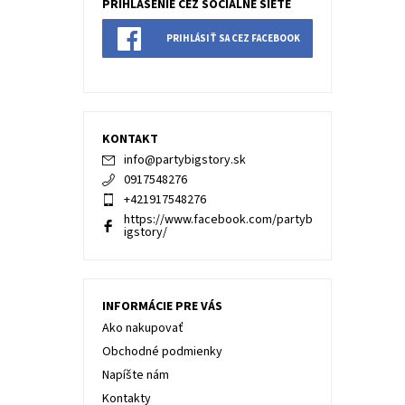
PRIHLÁSENIE CEZ SOCIÁLNE SIETE
PRIHLÁSIŤ SA CEZ FACEBOOK
KONTAKT
info
@
partybigstory.sk
0917548276
+421917548276
https://www.facebook.com/partyb
igstory/
INFORMÁCIE PRE VÁS
Ako nakupovať
Obchodné podmienky
Napíšte nám
Kontakty