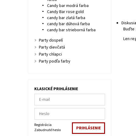
Candy bar modrá farba
Candy Bar rose gold
candy bar zlatá farba
Diskusi
candy bar dúhová farba
Buďte 
candy bar strieborná farba
Len re
Party dospelí
Party dievčatá
Party chlapci
Party podľa farby
KLASICKÉ PRIHLÁSENIE
Registrácia
Zabudnuté heslo