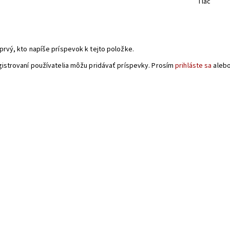
Tlač
a
prvý, kto napíše príspevok k tejto položke.
gistrovaní používatelia môžu pridávať príspevky. Prosím
prihláste sa
aleb