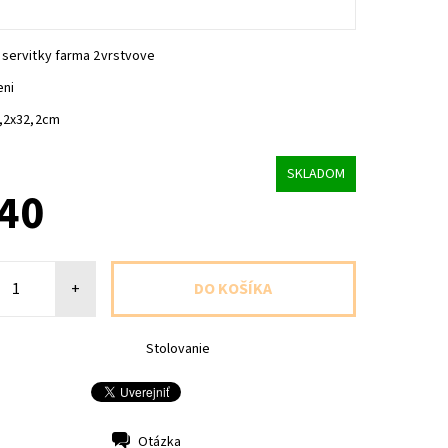
 servitky farma 2vrstvove
eni
2,2x32,2cm
SKLADOM
,40
+
Stolovanie
Otázka