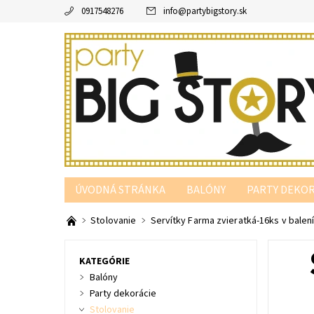
0917548276
info
@
partybigstory.sk
ÚVODNÁ STRÁNKA
BALÓNY
PARTY DEKOR
PARTY PODĽA FARBY
Stolovanie
Servítky Farma zvieratká-16ks v balen
KATEGÓRIE
Balóny
Party dekorácie
Stolovanie