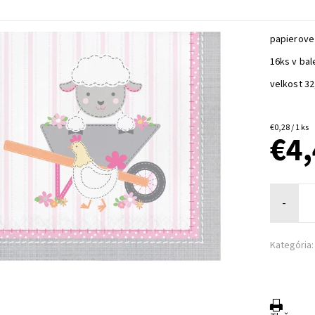
papierove
16ks v bal
velkost 3
€0,28 / 1 ks
€4
-
Kategória: