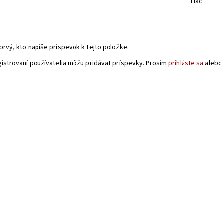
Tlač
a
prvý, kto napíše príspevok k tejto položke.
gistrovaní používatelia môžu pridávať príspevky. Prosím
prihláste sa
aleb