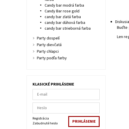
Candy bar modrá farba
Candy Bar rose gold
candy bar zlatá farba
Diskusi
candy bar dúhová farba
Buďte 
candy bar strieborná farba
Len re
Party dospelí
Party dievčatá
Party chlapci
Party podľa farby
KLASICKÉ PRIHLÁSENIE
Registrácia
Zabudnuté heslo