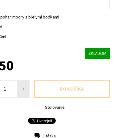
 pohar modry s bielymi bodkami
ní
70ml
SKLADOM
,50
+
Stolovanie
Otázka