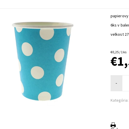
papierovy
6ks v bale
velkost 2
€0,25 / 1 ks
€1
-
Kategória: