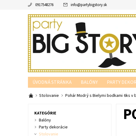
0917548276
info
@
partybigstory.sk
ÚVODNÁ STRÁNKA
BALÓNY
PARTY DEKOR
PARTY PODĽA FARBY
Stolovanie
Pohár Modrý s Bielymi bodkami 6ks v b
P
KATEGÓRIE
Balóny
Party dekorácie
Stolovanie