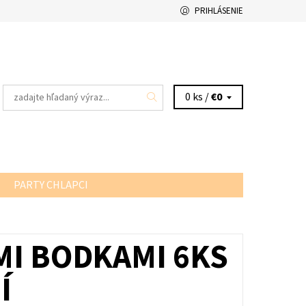
PRIHLÁSENIE
0 ks /
€0
PARTY CHLAPCI
MI BODKAMI 6KS
Í