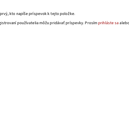
a
prvý, kto napíše príspevok k tejto položke.
gistrovaní používatelia môžu pridávať príspevky. Prosím
prihláste sa
aleb