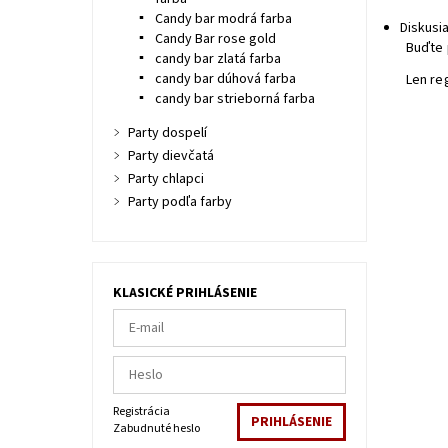
Candy bar modrá farba
Diskusi
Candy Bar rose gold
Buďte 
candy bar zlatá farba
candy bar dúhová farba
Len re
candy bar strieborná farba
Party dospelí
Party dievčatá
Party chlapci
Party podľa farby
KLASICKÉ PRIHLÁSENIE
Registrácia
Zabudnuté heslo