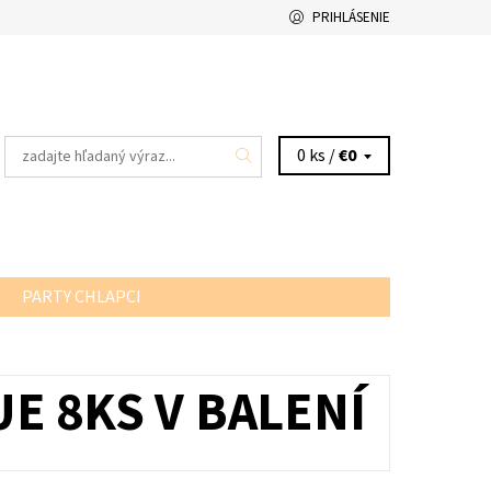
PRIHLÁSENIE
0 ks /
€0
PARTY CHLAPCI
E 8KS V BALENÍ