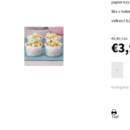
papierovy
8ks v bale
velkost 0,
€0,49 / 1 ks
€3
-
Kategória:
Tlač