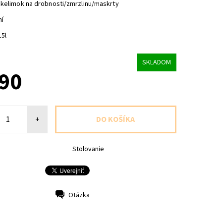
 kelimok na drobnosti/zmrzlinu/maskrty
ní
15l
SKLADOM
,90
+
Stolovanie
Otázka