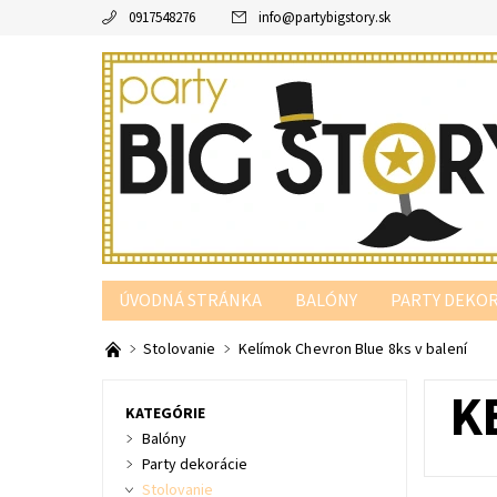
0917548276
info
@
partybigstory.sk
ÚVODNÁ STRÁNKA
BALÓNY
PARTY DEKOR
PARTY PODĽA FARBY
Stolovanie
Kelímok Chevron Blue 8ks v balení
K
KATEGÓRIE
Balóny
Party dekorácie
Stolovanie