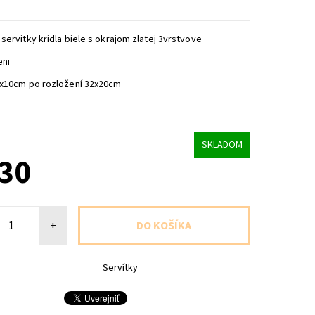
servitky kridla biele s okrajom zlatej 3vrstvove
eni
6x10cm po rozložení 32x20cm
SKLADOM
,30
+
Servítky