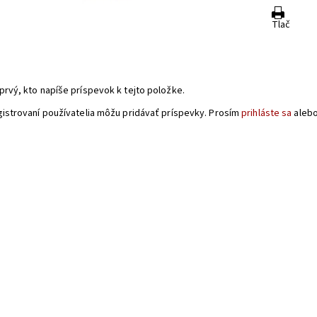
Tlač
a
prvý, kto napíše príspevok k tejto položke.
gistrovaní používatelia môžu pridávať príspevky. Prosím
prihláste sa
aleb