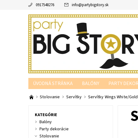
0917548276
info
@
partybigstory.sk
ÚVODNÁ STRÁNKA
BALÓNY
PARTY DEKOR
PARTY PODĽA FARBY
Stolovanie
Servítky
Servítky Wings White/Gold 
S
KATEGÓRIE
Balóny
Party dekorácie
Stolovanie