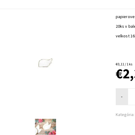
papierove 
20ks v bal
velkost 1
€0,11 / 1 ks
€2
-
Kategória: