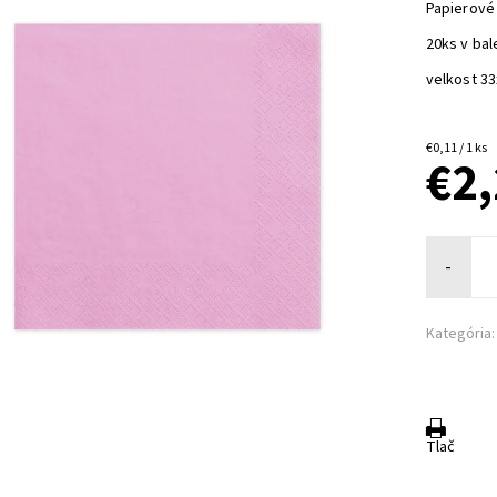
Papierové
20ks v bal
velkost 3
€0,11 / 1 ks
€2
-
Kategória:
Tlač