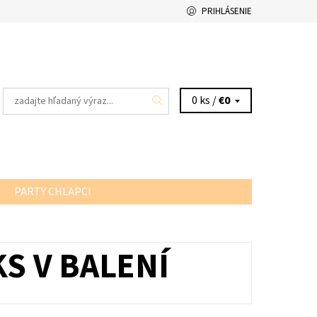
PRIHLÁSENIE
0 ks /
€0
PARTY CHLAPCI
KS V BALENÍ