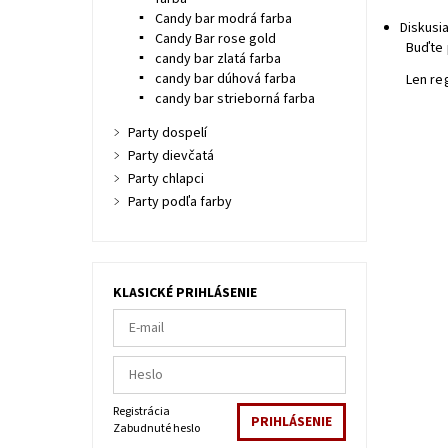
Candy bar modrá farba
Diskusi
Candy Bar rose gold
Buďte 
candy bar zlatá farba
candy bar dúhová farba
Len re
candy bar strieborná farba
Party dospelí
Party dievčatá
Party chlapci
Party podľa farby
KLASICKÉ PRIHLÁSENIE
Registrácia
Zabudnuté heslo