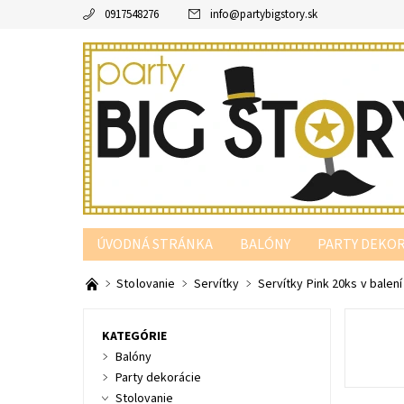
0917548276
info
@
partybigstory.sk
ÚVODNÁ STRÁNKA
BALÓNY
PARTY DEKOR
PARTY PODĽA FARBY
Stolovanie
Servítky
Servítky Pink 20ks v balení
KATEGÓRIE
Balóny
Party dekorácie
Stolovanie