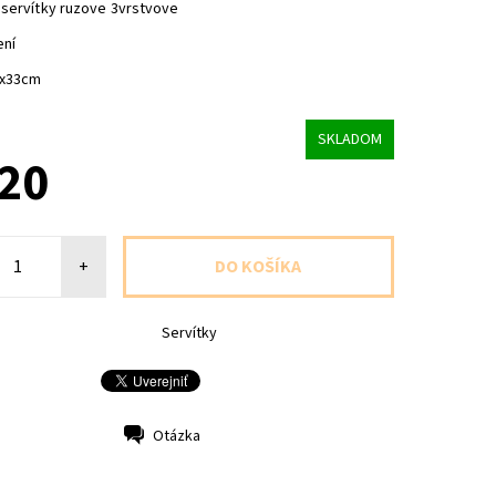
 servítky ruzove 3vrstvove
ení
3x33cm
SKLADOM
,20
+
Servítky
Otázka