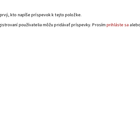
a
prvý, kto napíše príspevok k tejto položke.
gistrovaní používatelia môžu pridávať príspevky. Prosím
prihláste sa
aleb