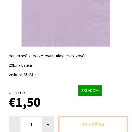
papierové servítky levandulova 2vrstvové
20ks v baleni
velkost 25x25cm
SKLADOM
€0,08 / 1 ks
€1,50
-
+