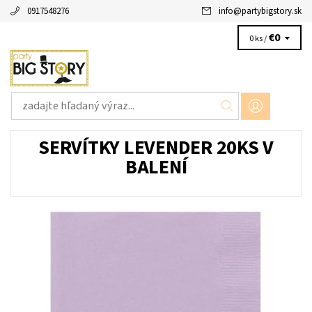
0917548276
info
@
partybigstory.sk
€0
0 ks /
SERVÍTKY LEVENDER 20KS V
BALENÍ