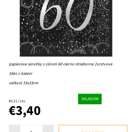
papierove servitky s cislom 60 cierno strieborne 2vrstvove
16ks v balení
velkost 33x33cm
SKLADOM
€0,21 / 1 ks
€3,40