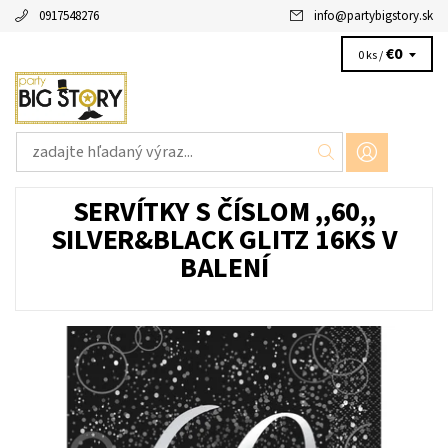
0917548276
info
@
partybigstory.sk
€0
0 ks /
SERVÍTKY S ČÍSLOM ,,60,,
SILVER&BLACK GLITZ 16KS V
BALENÍ