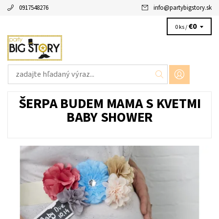
0917548276
info
@
partybigstory.sk
€0
0 ks /
ŠERPA BUDEM MAMA S KVETMI
BABY SHOWER