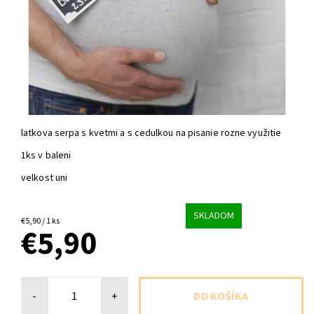
latkova serpa s kvetmi a s cedulkou na pisanie rozne využitie
1ks v baleni
velkost uni
SKLADOM
€5,90 / 1 ks
€5,90
-
+