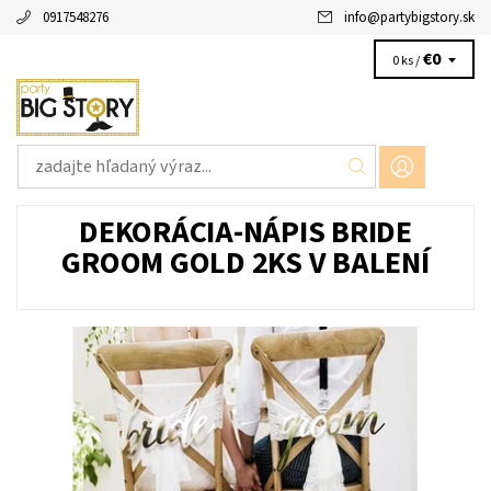
0917548276
info
@
partybigstory.sk
€0
0 ks /
DEKORÁCIA-NÁPIS BRIDE
GROOM GOLD 2KS V BALENÍ