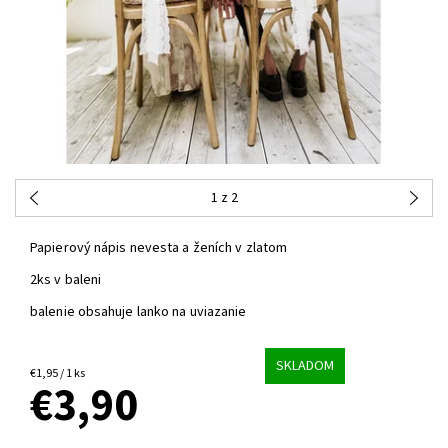
1
z 2
Papierový nápis nevesta a ženích v zlatom
2ks v baleni
balenie obsahuje lanko na uviazanie
SKLADOM
€1,95 / 1 ks
€3,90