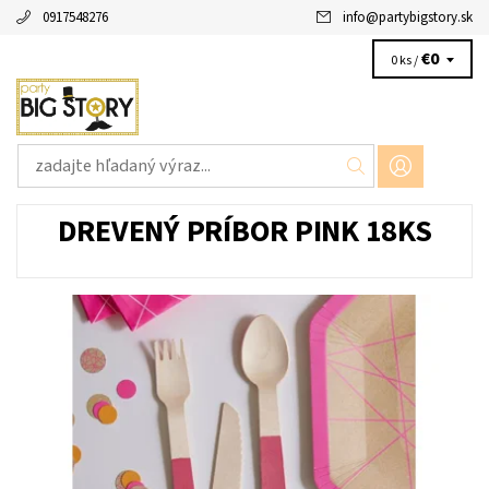
0917548276
info
@
partybigstory.sk
€0
0 ks /
DREVENÝ PRÍBOR PINK 18KS