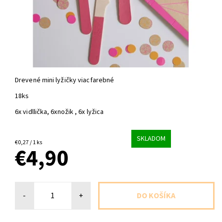
Drevené mini lyžičky viacfarebné
18ks
6x vidllička, 6xnožik , 6x lyžica
SKLADOM
€0,27 / 1 ks
€4,90
-
+