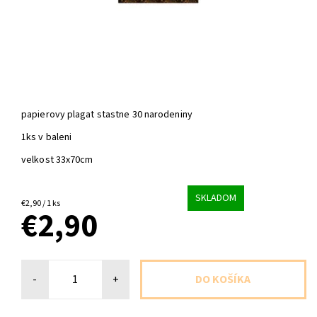
papierovy plagat stastne 30 narodeniny
1ks v baleni
velkost 33x70cm
SKLADOM
€2,90 / 1 ks
€2,90
-
+