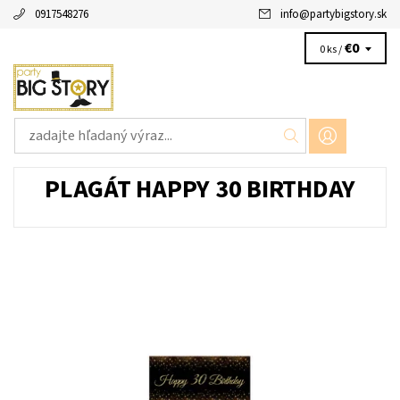
0917548276
info
@
partybigstory.sk
€0
0 ks /
PLAGÁT HAPPY 30 BIRTHDAY