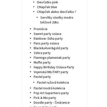
Dievčatko pink
Chlapček blue
Chlapček alebo dievčatko ?
Servítky sloníky modro
béžové 20ks
Promócie
Sweet party oslava
Rainbow- Dúha party
Paris party oslava
Black&silver&gold party
Zebra party
Flamingo plameniak party
Muffin party
Happy Birthday Oslava-Party
Vojenská MILITARY party
Pastel party
Pastel ružová kolekcia
Pastel modrá kolekcia
Pop Art Superhero party
Pick & Mix party
Doodle party - Čmáranice