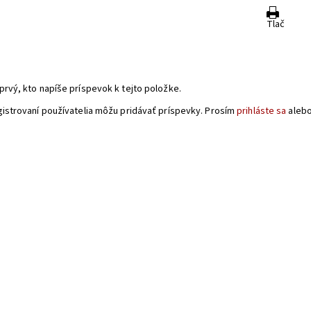
Tlač
a
prvý, kto napíše príspevok k tejto položke.
gistrovaní používatelia môžu pridávať príspevky. Prosím
prihláste sa
aleb