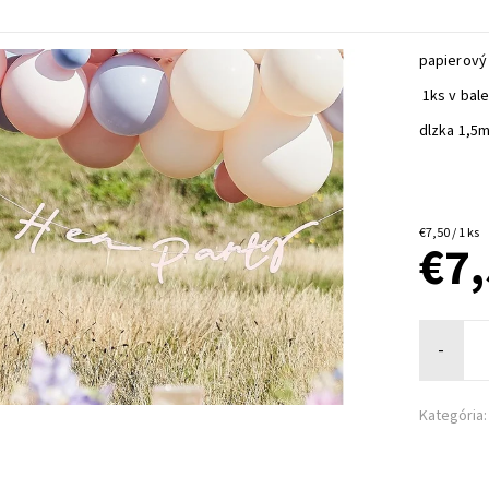
papierový 
1ks v bale
dlzka 1,5
€7,50 / 1 ks
€7
-
Kategória: