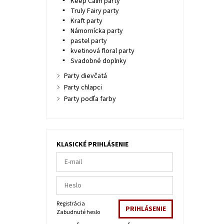
Keep Calm party
Truly Fairy party
Kraft party
Námornícka party
pastel party
kvetinová floral party
Svadobné doplnky
Party dievčatá
Party chlapci
Party podľa farby
KLASICKÉ PRIHLÁSENIE
Registrácia
Zabudnuté heslo