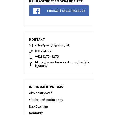
PRIHLÁSENIE CEZ SOCIÁLNE SIETE
PRIHLÁSIŤ SA CEZ FACEBOOK
KONTAKT
info
@
partybigstory.sk
0917548276
+421917548276
https://www.facebook.com/partyb
igstory/
INFORMÁCIE PRE VÁS
Ako nakupovať
Obchodné podmienky
Napíšte nám
Kontakty