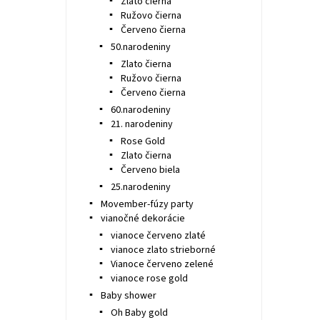
Zlato čierna
Ružovo čierna
Červeno čierna
50.narodeniny
Zlato čierna
Ružovo čierna
Červeno čierna
60.narodeniny
21. narodeniny
Rose Gold
Zlato čierna
Červeno biela
25.narodeniny
Movember-fúzy party
vianočné dekorácie
vianoce červeno zlaté
vianoce zlato strieborné
Vianoce červeno zelené
vianoce rose gold
Baby shower
Oh Baby gold