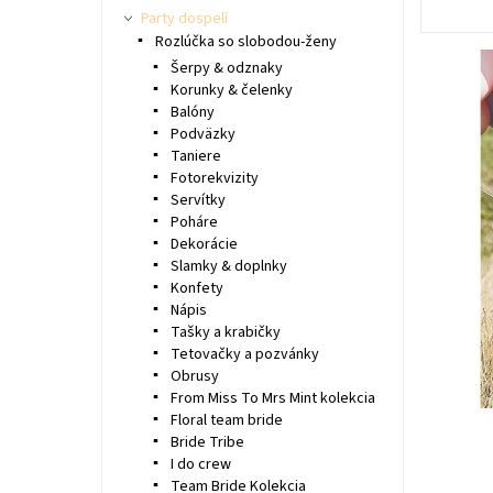
Party dospelí
Rozlúčka so slobodou-ženy
Šerpy & odznaky
Korunky & čelenky
Balóny
Podväzky
Taniere
Fotorekvizity
Servítky
Poháre
Dekorácie
Slamky & doplnky
Konfety
Nápis
Tašky a krabičky
Tetovačky a pozvánky
Obrusy
From Miss To Mrs Mint kolekcia
Floral team bride
Bride Tribe
I do crew
Team Bride Kolekcia