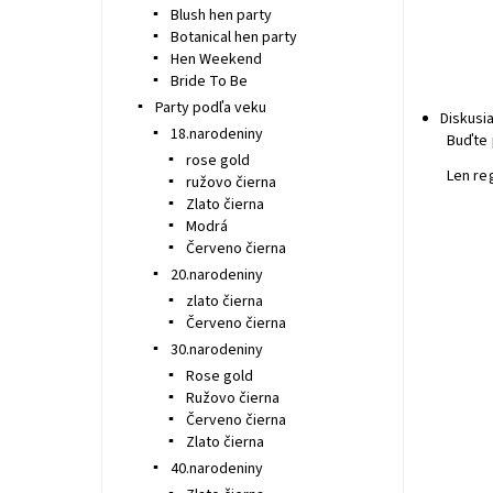
Blush hen party
Botanical hen party
Hen Weekend
Bride To Be
Party podľa veku
Diskusi
18.narodeniny
Buďte 
rose gold
Len re
ružovo čierna
Zlato čierna
Modrá
Červeno čierna
20.narodeniny
zlato čierna
Červeno čierna
30.narodeniny
Rose gold
Ružovo čierna
Červeno čierna
Zlato čierna
40.narodeniny