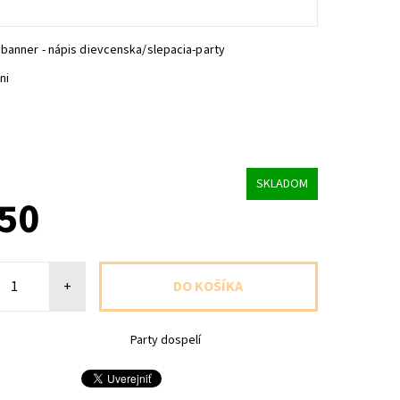
banner - nápis dievcenska/slepacia-party
ni
m
SKLADOM
,50
+
Party dospelí