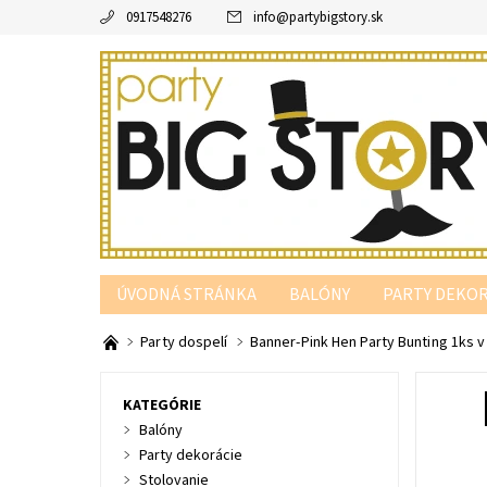
0917548276
info
@
partybigstory.sk
ÚVODNÁ STRÁNKA
BALÓNY
PARTY DEKOR
PARTY PODĽA FARBY
Party dospelí
Banner-Pink Hen Party Bunting 1ks v
KATEGÓRIE
Balóny
Party dekorácie
Stolovanie