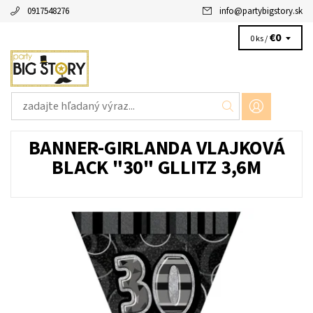
0917548276
info
@
partybigstory.sk
€0
0 ks /
BANNER-GIRLANDA VLAJKOVÁ
BLACK "30" GLLITZ 3,6M