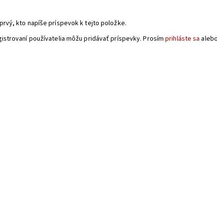
a
prvý, kto napíše príspevok k tejto položke.
gistrovaní používatelia môžu pridávať príspevky. Prosím
prihláste sa
aleb