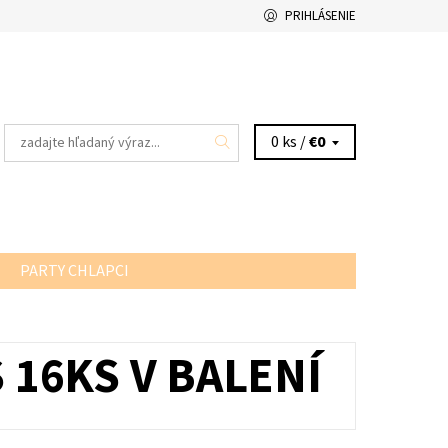
PRIHLÁSENIE
0 ks /
€0
PARTY CHLAPCI
S 16KS V BALENÍ