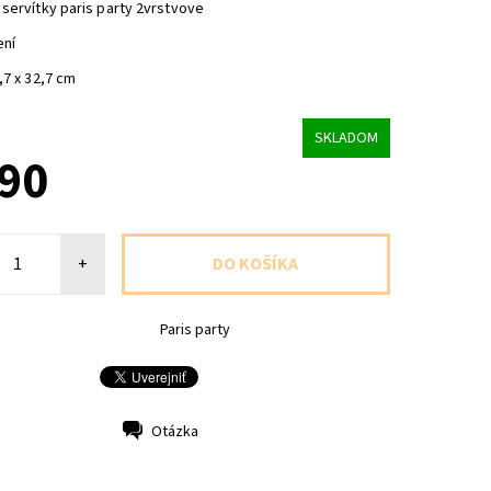
servítky paris party 2vrstvove
ení
,7 x 32,7 cm
SKLADOM
,90
+
Paris party
Otázka