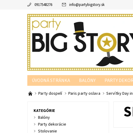
0917548276
info
@
partybigstory.sk
ÚVODNÁ STRÁNKA
BALÓNY
PARTY DEKOR
PARTY PODĽA FARBY
Party dospelí
Paris party oslava
Servítky Day in
S
KATEGÓRIE
Balóny
Party dekorácie
Stolovanie