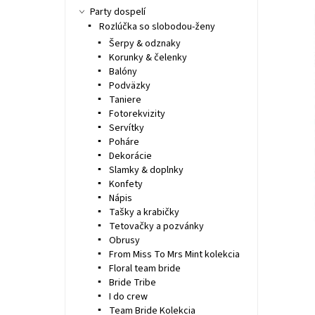
Party dospelí
Rozlúčka so slobodou-ženy
Šerpy & odznaky
Korunky & čelenky
Balóny
Podväzky
Taniere
Fotorekvizity
Servítky
Poháre
Dekorácie
Slamky & doplnky
Konfety
Nápis
Tašky a krabičky
Tetovačky a pozvánky
Obrusy
From Miss To Mrs Mint kolekcia
Floral team bride
Bride Tribe
I do crew
Team Bride Kolekcia