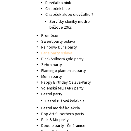
Dievčatko pink
Chlapček blue
Chlapček alebo dievčatko ?
Servítky sloníky modro
béžové 20ks
Promócie
Sweet party oslava
Rainbow- Dúha party
Paris party oslava
Black&silver&gold party
Zebra party
Flamingo plameniak party
Muffin party
Happy Birthday Oslava-Party
Vojenská MILITARY party
Pastel party
Pastel ružová kolekcia
Pastel modrá kolekcia
Pop Art Superhero party
Pick & Mix party
Doodle party - Čmáranice