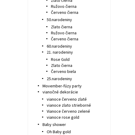
Zlato čierna
Ružovo čierna
Červeno čierna
50.narodeniny
Zlato čierna
Ružovo čierna
Červeno čierna
60.narodeniny
21. narodeniny
Rose Gold
Zlato čierna
Červeno biela
25.narodeniny
Movember-fúzy party
vianočné dekorácie
vianoce červeno zlaté
vianoce zlato strieborné
Vianoce červeno zelené
vianoce rose gold
Baby shower
Oh Baby gold