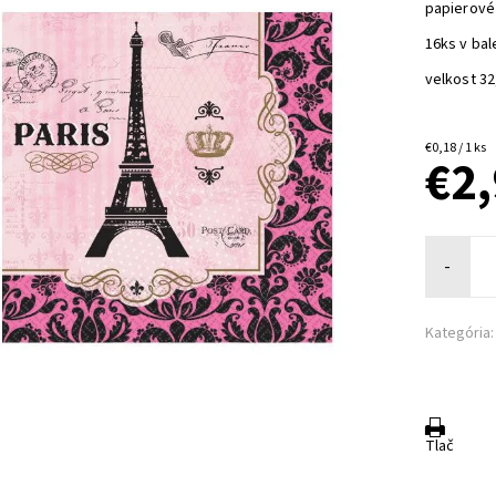
papierové 
16ks v bal
velkost 32
€0,18 / 1 ks
€2
-
Kategória:
Tlač