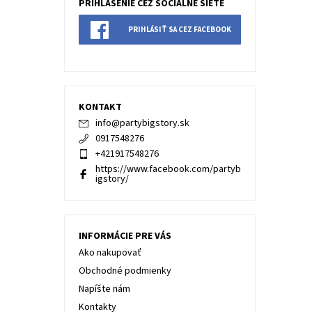
PRIHLÁSENIE CEZ SOCIÁLNE SIETE
PRIHLÁSIŤ SA CEZ FACEBOOK
KONTAKT
info
@
partybigstory.sk
0917548276
+421917548276
https://www.facebook.com/partyb
igstory/
INFORMÁCIE PRE VÁS
Ako nakupovať
Obchodné podmienky
Napíšte nám
Kontakty