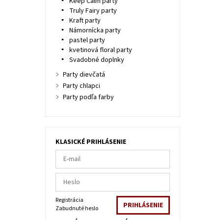
Keep Calm party
Truly Fairy party
Kraft party
Námornícka party
pastel party
kvetinová floral party
Svadobné doplnky
Party dievčatá
Party chlapci
Party podľa farby
KLASICKÉ PRIHLÁSENIE
Registrácia
Zabudnuté heslo