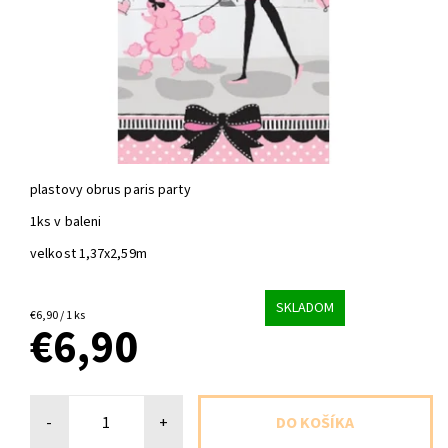
plastovy obrus paris party
1ks v baleni
velkost 1,37x2,59m
SKLADOM
€6,90 / 1 ks
€6,90
-
+