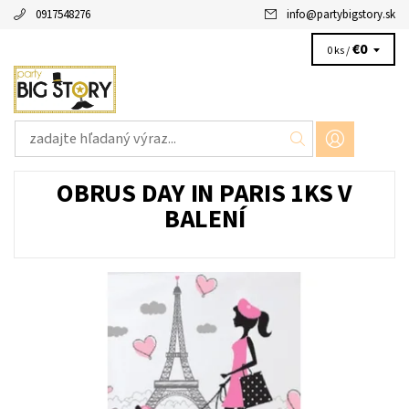
0917548276
info
@
partybigstory.sk
€0
0 ks /
OBRUS DAY IN PARIS 1KS V
BALENÍ