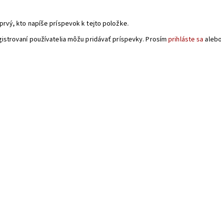
a
prvý, kto napíše príspevok k tejto položke.
gistrovaní používatelia môžu pridávať príspevky. Prosím
prihláste sa
aleb