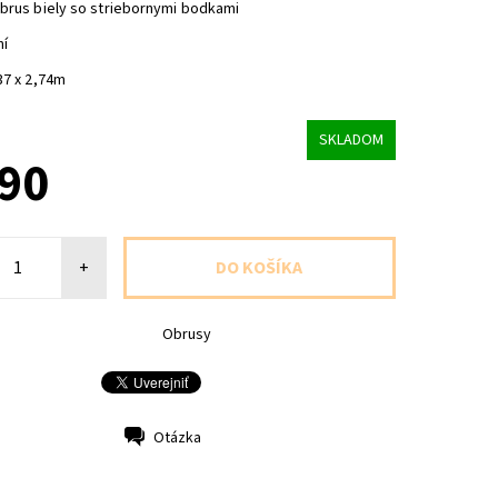
brus biely so striebornymi bodkami
ní
37 x 2,74m
SKLADOM
,90
+
Obrusy
Otázka