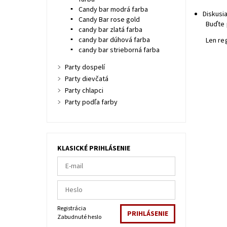
Candy bar modrá farba
Diskusi
Candy Bar rose gold
Buďte 
candy bar zlatá farba
candy bar dúhová farba
Len re
candy bar strieborná farba
Party dospelí
Party dievčatá
Party chlapci
Party podľa farby
KLASICKÉ PRIHLÁSENIE
Registrácia
Zabudnuté heslo