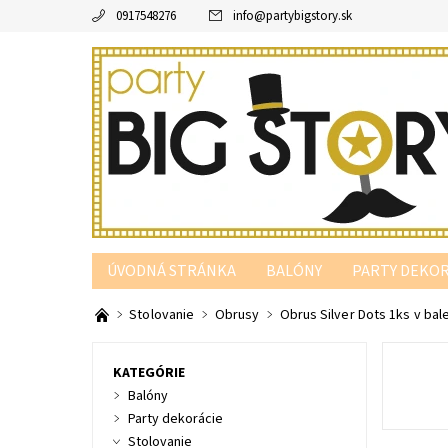
0917548276
info
@
partybigstory.sk
ÚVODNÁ STRÁNKA
BALÓNY
PARTY DEKOR
PARTY PODĽA FARBY
Stolovanie
Obrusy
Obrus Silver Dots 1ks v bal
KATEGÓRIE
Balóny
Party dekorácie
Stolovanie