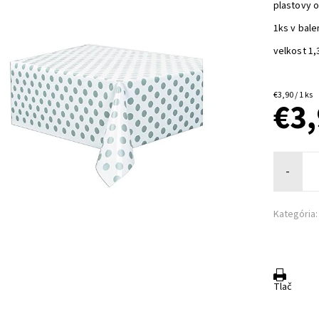
plastovy o
1ks v bale
velkost 1,
€3,90 / 1 ks
€3
-
Kategória:
Tlač