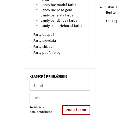
Candy bar modrá farba
Diskusi
Candy Bar rose gold
Buďte 
candy bar zlatá farba
candy bar dúhová farba
Len re
candy bar strieborná farba
Party dospelí
Party dievčatá
Party chlapci
Party podľa farby
KLASICKÉ PRIHLÁSENIE
Registrácia
Zabudnuté heslo