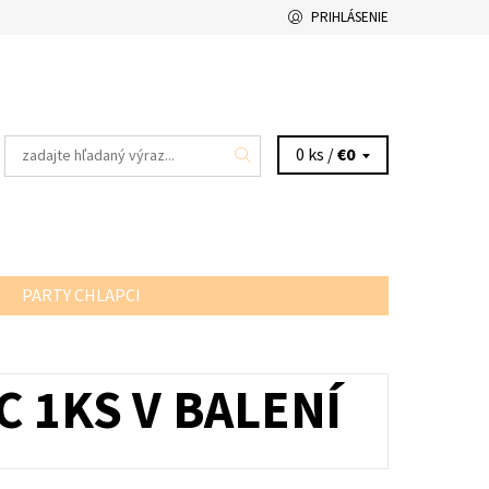
PRIHLÁSENIE
0 ks /
€0
PARTY CHLAPCI
 1KS V BALENÍ