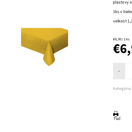
plastovy 
1ks v bale
velkost 1,
€6,90 / 1 ks
€6
-
Kategória:
Tlač