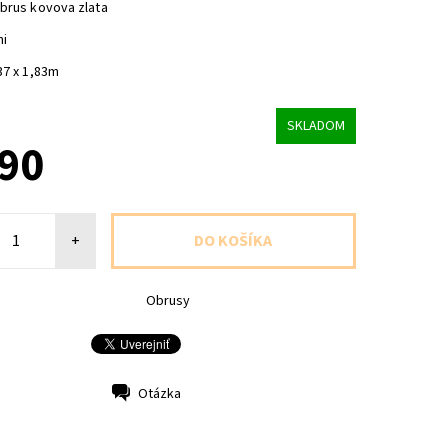
obrus kovova zlata
ni
37 x 1,83m
SKLADOM
,90
+
Obrusy
Otázka