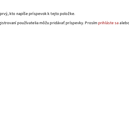
a
prvý, kto napíše príspevok k tejto položke.
gistrovaní používatelia môžu pridávať príspevky. Prosím
prihláste sa
aleb