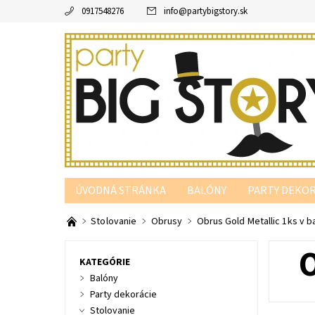
0917548276
info
@
partybigstory.sk
ÚVODNÁ STRÁNKA
BALÓNY
PARTY DEKOR
PARTY PODĽA FARBY
Stolovanie
Obrusy
Obrus Gold Metallic 1ks v b
KATEGÓRIE
Balóny
Party dekorácie
Stolovanie