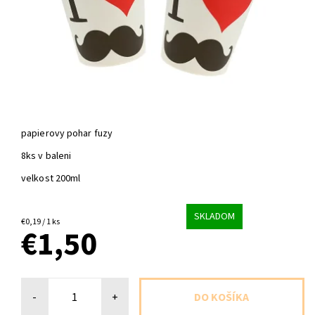
papierovy pohar fuzy
8ks v baleni
velkost 200ml
SKLADOM
€0,19 / 1 ks
€1,50
-
+