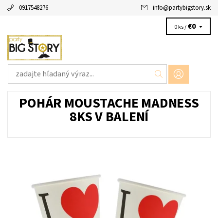
0917548276
info
@
partybigstory.sk
€0
0 ks /
POHÁR MOUSTACHE MADNESS
8KS V BALENÍ