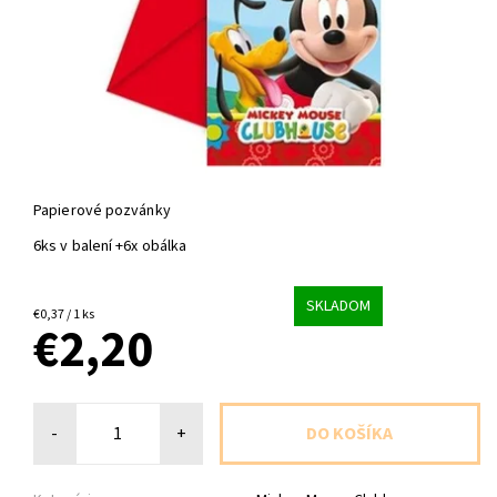
Papierové pozvánky
6ks v balení +6x obálka
SKLADOM
€0,37 / 1 ks
€2,20
-
+