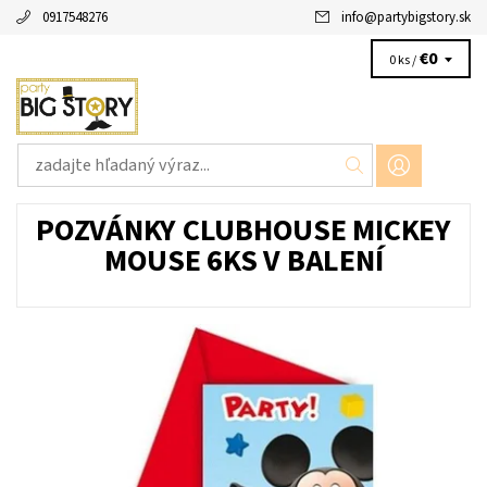
0917548276
info
@
partybigstory.sk
€0
0 ks /
POZVÁNKY CLUBHOUSE MICKEY
MOUSE 6KS V BALENÍ