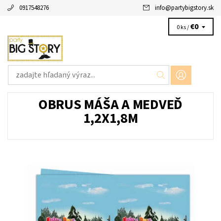
0917548276
info
@
partybigstory.sk
€0
0 ks /
OBRUS MÁŠA A MEDVEĎ
1,2X1,8M