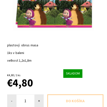
plastový obrus masa
1ks v baleni
velkost 1,2x1,8m
SKLADOM
€4,80 / 1 ks
€4,80
-
+