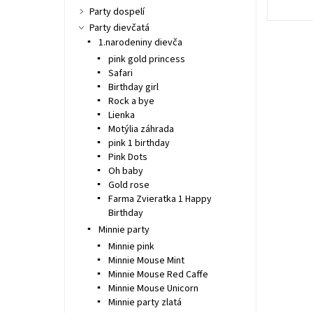
Party dospelí
Party dievčatá
1.narodeniny dievča
pink gold princess
Safari
Birthday girl
Rock a bye
Lienka
Motýlia záhrada
pink 1 birthday
Pink Dots
Oh baby
Gold rose
Farma Zvieratka 1 Happy
Birthday
Minnie party
Minnie pink
Minnie Mouse Mint
Minnie Mouse Red Caffe
Minnie Mouse Unicorn
Minnie party zlatá