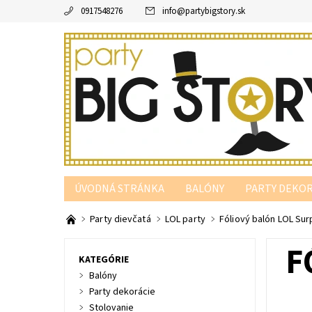
0917548276
info
@
partybigstory.sk
ÚVODNÁ STRÁNKA
BALÓNY
PARTY DEKOR
PARTY PODĽA FARBY
Party dievčatá
LOL party
Fóliový balón LOL Su
F
KATEGÓRIE
Balóny
Party dekorácie
Stolovanie