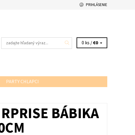
PRIHLÁSENIE
0 ks /
€0
PARTY CHLAPCI
URPRISE BÁBIKA
60CM