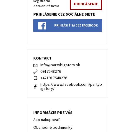
Registrácia
Zabudnuté heslo
PRIHLÁSENIE CEZ SOCIÁLNE SIETE
PRIHLÁSIŤ SA CEZ FACEBOOK
KONTAKT
info
@
partybigstory.sk
0917548276
+421917548276
https://www.facebook.com/partyb
igstory/
INFORMÁCIE PRE VÁS
Ako nakupovať
Obchodné podmienky