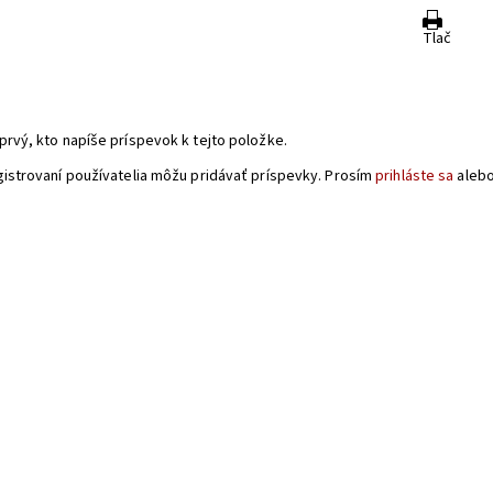
Tlač
a
prvý, kto napíše príspevok k tejto položke.
gistrovaní používatelia môžu pridávať príspevky. Prosím
prihláste sa
aleb