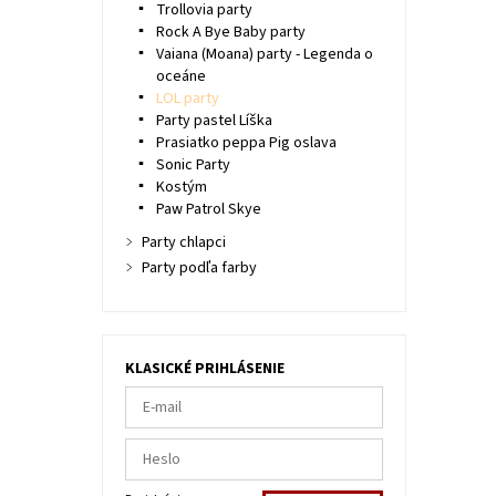
Trollovia party
Rock A Bye Baby party
Vaiana (Moana) party - Legenda o
oceáne
LOL party
Party pastel Líška
Prasiatko peppa Pig oslava
Sonic Party
Kostým
Paw Patrol Skye
Party chlapci
Party podľa farby
KLASICKÉ PRIHLÁSENIE