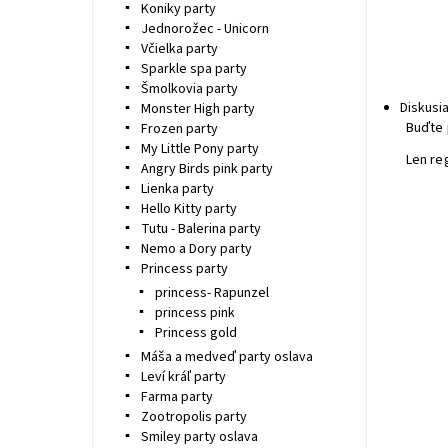
Koniky party
Jednorožec - Unicorn
Včielka party
Sparkle spa party
Šmolkovia party
Diskusi
Monster High party
Buďte 
Frozen party
My Little Pony party
Len re
Angry Birds pink party
Lienka party
Hello Kitty party
Tutu - Balerina party
Nemo a Dory party
Princess party
princess- Rapunzel
princess pink
Princess gold
Máša a medveď party oslava
Leví kráľ party
Farma party
Zootropolis party
Smiley party oslava