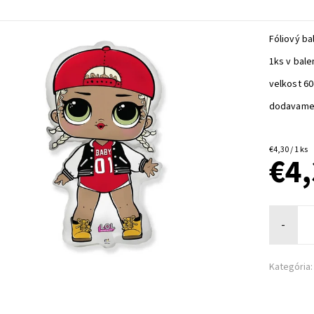
Fóliový ba
1ks v bale
velkost 6
dodavame
€4,30 / 1 ks
€4
-
Kategória: