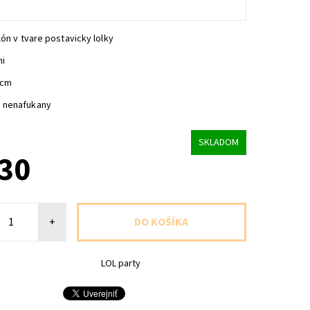
lón v tvare postavicky lolky
ni
0cm
 nenafukany
SKLADOM
,30
+
LOL party