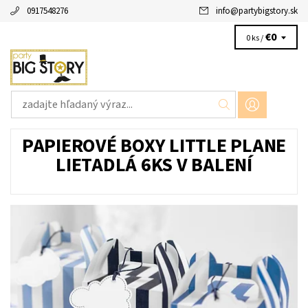
0917548276
info
@
partybigstory.sk
€0
0 ks /
PAPIEROVÉ BOXY LITTLE PLANE
LIETADLÁ 6KS V BALENÍ