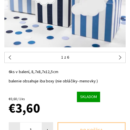
1
z 6
6ks v balení, 8,7x8,7x12,5cm
balenie obsahuje iba boxy (nie obláčiky- menovky )
SKLADOM
€0,60 / 1 ks
€3,60