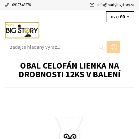
0917548276
info
@
partybigstory.sk
€0
0 ks /
OBAL CELOFÁN LIENKA NA
DROBNOSTI 12KS V BALENÍ