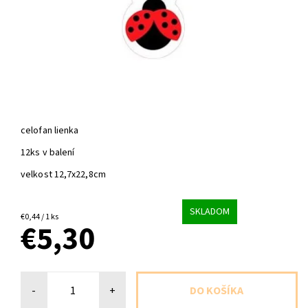
celofan lienka
12ks v balení
velkost 12,7x22,8cm
SKLADOM
€0,44 / 1 ks
€5,30
-
+