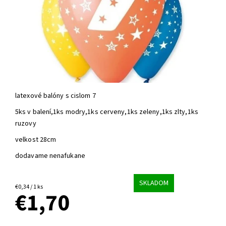
latexové balóny s cislom 7
5ks v balení,1ks modry,1ks cerveny,1ks zeleny,1ks zlty,1ks
ruzovy
velkost 28cm
dodavame nenafukane
SKLADOM
€0,34 / 1 ks
€1,70