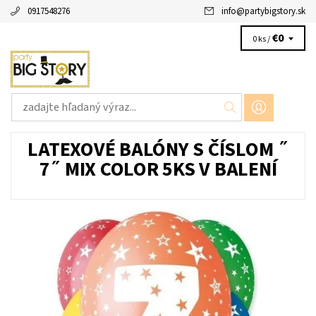
0917548276
info
@
partybigstory.sk
€0
0 ks /
LATEXOVÉ BALÓNY S ČÍSLOM ˝
7˝ MIX COLOR 5KS V BALENÍ