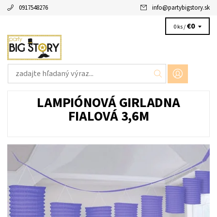
0917548276
info
@
partybigstory.sk
€0
0 ks /
LAMPIÓNOVÁ GIRLADNA
FIALOVÁ 3,6M