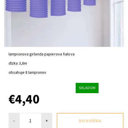
lampionova girlanda papierova fialova
dlzka 3,6m
obsahuje 8 lampionov
SKLADOM
€4,40
-
+