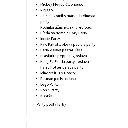
Mickey Mouse Clubhouse
Ninjago
comics-komiks marvel hrdinovia
party
Rodinka úžasných -incredibles
Hľadá sa Nemo a Dory Party
Indián Party
Paw Patrol labkova patrola party
Party oslava pastel Líška
Prasiatko peppa Pig oslava
Kung Fu Panda party - oslava
Harry Potter oslava party
Minecraft- TNT party
Batman party -oslava
Lego Party
Sonic Party
Kostým
Party podľa farby