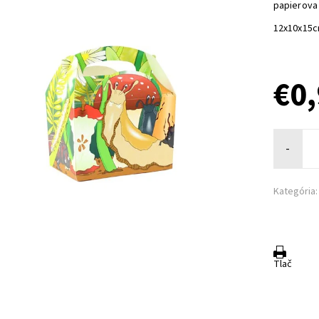
papierova 
12x10x15
€0
-
Kategória:
Tlač
a