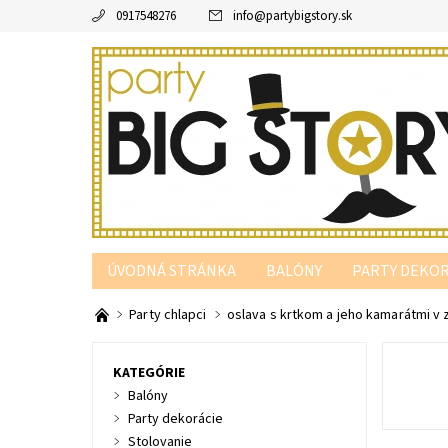
0917548276
info
@
partybigstory.sk
ÚVODNÁ STRÁNKA
BALÓNY
PARTY DEKOR
PARTY PODĽA FARBY
Party chlapci
oslava s krtkom a jeho kamarátmi v
KATEGÓRIE
Balóny
Party dekorácie
Stolovanie