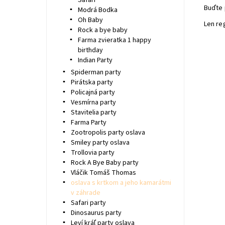
Safari
Buďte 
Modrá Bodka
Oh Baby
Len re
Rock a bye baby
Farma zvieratka 1 happy
birthday
Indian Party
Spiderman party
Pirátska party
Policajná party
Vesmírna party
Stavitelia party
Farma Party
Zootropolis party oslava
Smiley party oslava
Trollovia party
Rock A Bye Baby party
Vláčik Tomáš Thomas
oslava s krtkom a jeho kamarátmi
v záhrade
Safari party
Dinosaurus party
Leví kráľ party oslava