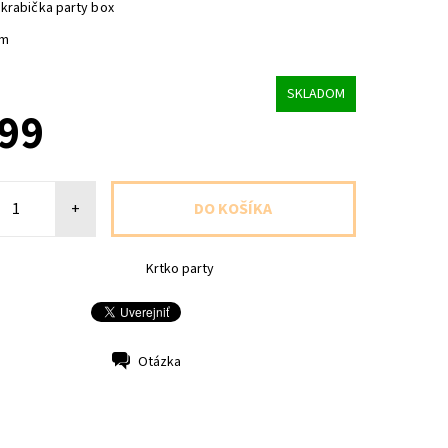
krabička party box
cm
SKLADOM
,99
+
Krtko party
Otázka