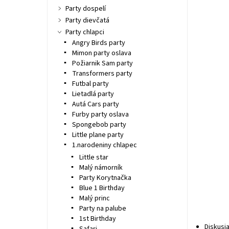
Party dospelí
Party dievčatá
Party chlapci
Angry Birds party
Mimon party oslava
Požiarnik Sam party
Transformers party
Futbal party
Lietadlá party
Autá Cars party
Furby party oslava
Spongebob party
Little plane party
1.narodeniny chlapec
Little star
Malý námorník
Party Korytnačka
Blue 1 Birthday
Malý princ
Party na palube
1st Birthday
Diskusi