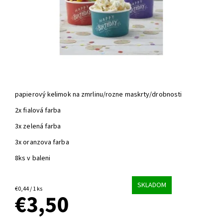
papierový kelimok na zmrlinu/rozne maskrty/drobnosti
2x fialová farba
3x zelená farba
3x oranzova farba
8ks v baleni
SKLADOM
€0,44 / 1 ks
€3,50