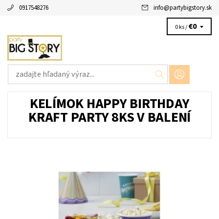
0917548276
info
@
partybigstory.sk
€0
0 ks /
KELÍMOK HAPPY BIRTHDAY
KRAFT PARTY 8KS V BALENÍ