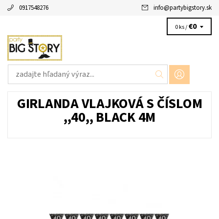
0917548276
info
@
partybigstory.sk
€0
0 ks /
GIRLANDA VLAJKOVÁ S ČÍSLOM
,,40,, BLACK 4M