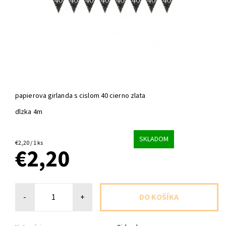
papierova girlanda s cislom 40 cierno zlata
dlzka 4m
SKLADOM
€2,20 / 1 ks
€2,20
-
+