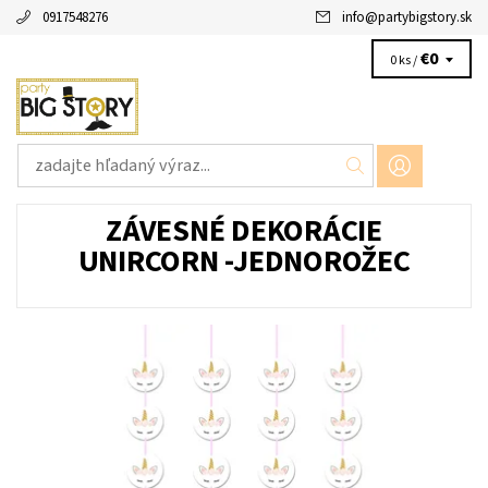
0917548276
info
@
partybigstory.sk
€0
0 ks /
ZÁVESNÉ DEKORÁCIE
UNIRCORN -JEDNOROŽEC