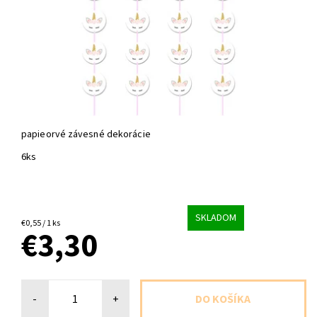
papieorvé závesné dekorácie
6ks
SKLADOM
€0,55 / 1 ks
€3,30
-
+