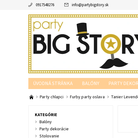
0917548276
info
@
partybigstory.sk
ÚVODNÁ STRÁNKA
BALÓNY
PARTY DEKOR
PARTY PODĽA FARBY
Party chlapci
Furby party oslava
Tanier Levende
KATEGÓRIE
Balóny
Party dekorácie
Stolovanie