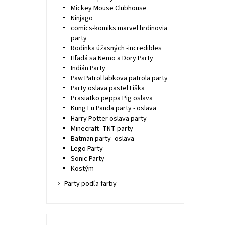
Mickey Mouse Clubhouse
Ninjago
comics-komiks marvel hrdinovia
party
Rodinka úžasných -incredibles
Hľadá sa Nemo a Dory Party
Indián Party
Paw Patrol labkova patrola party
Party oslava pastel Líška
Prasiatko peppa Pig oslava
Kung Fu Panda party - oslava
Harry Potter oslava party
Minecraft- TNT party
Batman party -oslava
Lego Party
Sonic Party
Kostým
Party podľa farby