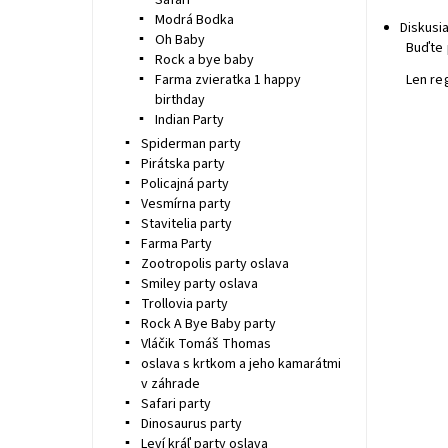
Safari
Modrá Bodka
Diskusi
Oh Baby
Buďte 
Rock a bye baby
Farma zvieratka 1 happy
Len re
birthday
Indian Party
Spiderman party
Pirátska party
Policajná party
Vesmírna party
Stavitelia party
Farma Party
Zootropolis party oslava
Smiley party oslava
Trollovia party
Rock A Bye Baby party
Vláčik Tomáš Thomas
oslava s krtkom a jeho kamarátmi
v záhrade
Safari party
Dinosaurus party
Leví kráľ party oslava