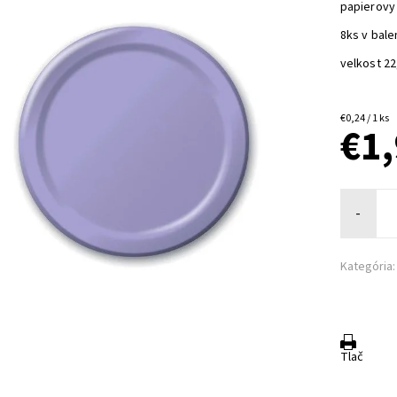
papierovy 
8ks v bale
velkost 2
€0,24 / 1 ks
€1
-
Kategória:
Tlač