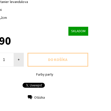
tanier levandulova
ni
2,2cm
SKLADOM
,90
+
Furby party
Otázka