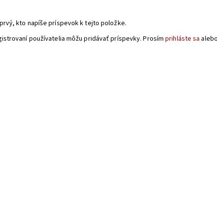
a
prvý, kto napíše príspevok k tejto položke.
gistrovaní používatelia môžu pridávať príspevky. Prosím
prihláste sa
aleb