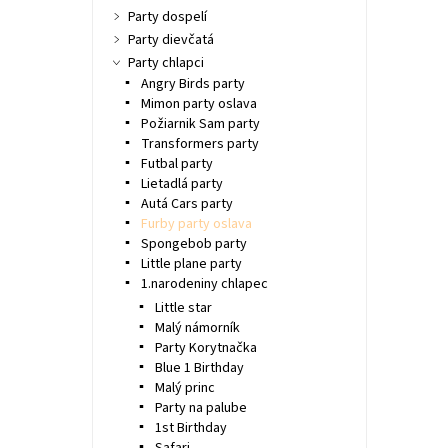
Party dospelí
Party dievčatá
Party chlapci
Angry Birds party
Mimon party oslava
Požiarnik Sam party
Transformers party
Futbal party
Lietadlá party
Autá Cars party
Furby party oslava
Spongebob party
Little plane party
1.narodeniny chlapec
Little star
Malý námorník
Party Korytnačka
Blue 1 Birthday
Malý princ
Party na palube
1st Birthday