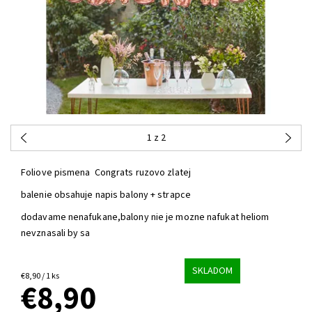
1
z 2
Foliove pismena Congrats ruzovo zlatej
balenie obsahuje napis balony + strapce
dodavame nenafukane,balony nie je mozne nafukat heliom
nevznasali by sa
SKLADOM
€8,90 / 1 ks
€8,90