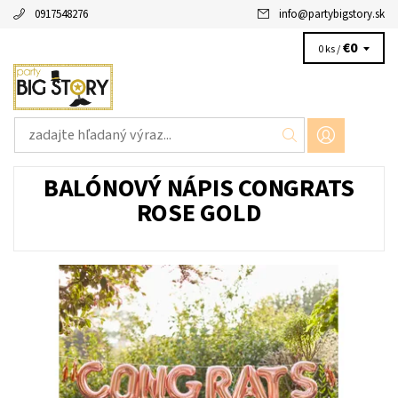
0917548276
info
@
partybigstory.sk
€0
0 ks /
BALÓNOVÝ NÁPIS CONGRATS
ROSE GOLD