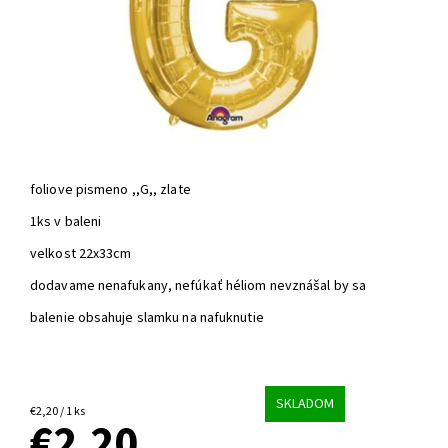
foliove pismeno ,,G,, zlate
1ks v baleni
velkost 22x33cm
dodavame nenafukany, nefúkať héliom nevznášal by sa
balenie obsahuje slamku na nafuknutie
SKLADOM
€2,20 / 1 ks
€2,20