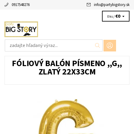
0917548276
info
@
partybigstory.sk
€0
0 ks /
FÓLIOVÝ BALÓN PÍSMENO ,,G,,
ZLATÝ 22X33CM