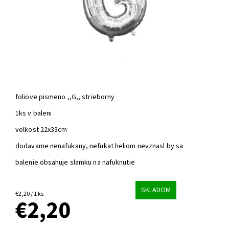
foliove pismeno ,,G,, strieborny
1ks v baleni
velkost 22x33cm
dodavame nenafukany, nefukat heliom nevznasl by sa
balenie obsahuje slamku na nafuknutie
SKLADOM
€2,20 / 1 ks
€2,20