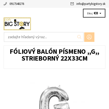
0917548276
info
@
partybigstory.sk
€0
0 ks /
FÓLIOVÝ BALÓN PÍSMENO ,,G,,
STRIEBORNÝ 22X33CM