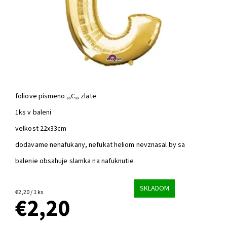
foliove pismeno ,,C,, zlate
1ks v baleni
velkost 22x33cm
dodavame nenafukany, nefukat heliom nevznasal by sa
balenie obsahuje slamka na nafuknutie
SKLADOM
€2,20 / 1 ks
€2,20