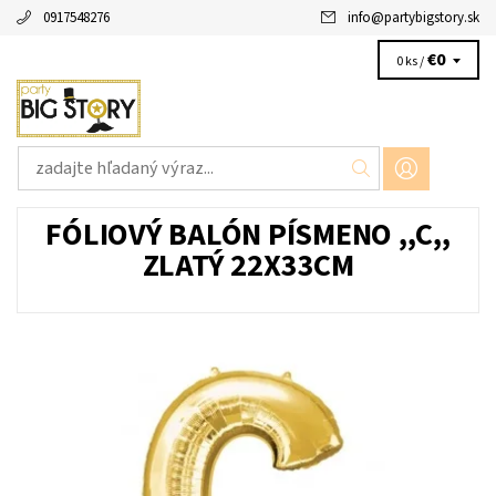
0917548276
info
@
partybigstory.sk
€0
0 ks /
FÓLIOVÝ BALÓN PÍSMENO ,,C,,
ZLATÝ 22X33CM