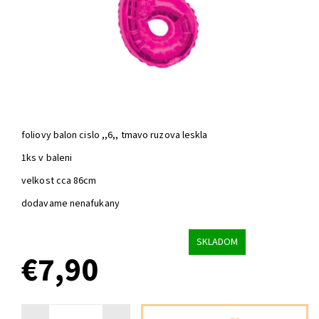
foliovy balon cislo ,,6,, tmavo ruzova leskla
1ks v baleni
velkost cca 86cm
dodavame nenafukany
SKLADOM
€7,90