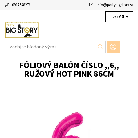
0917548276
info
@
partybigstory.sk
€0
0 ks /
FÓLIOVÝ BALÓN ČÍSLO ,,6,,
RUŽOVÝ HOT PINK 86CM