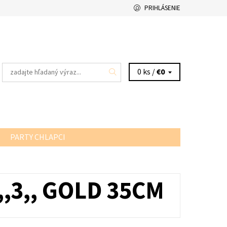
PRIHLÁSENIE
0 ks /
€0
PARTY CHLAPCI
,,3,, GOLD 35CM