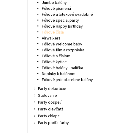
Jumbo balóny
Fóliové písmená
Fóliové a latexové svadobné
Fóliové special party
Fóliové Happy Birthday
Fóliové čísla
Airwalkers
Fóliové Welcome baby
Fóliové film a rozprávka
Fóliové s číslom
Fóliové kytice
Fóliové balóny - palička
Doplnky k balónom
Fóliové jednofarebné balóny
Party dekorácie
Stolovanie
Party dospelí
Party dievčatá
Party chlapci
Party podľa farby