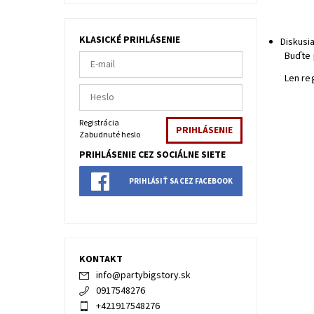
KLASICKÉ PRIHLÁSENIE
Diskusi
Buďte 
Len re
Registrácia
Zabudnuté heslo
PRIHLÁSENIE CEZ SOCIÁLNE SIETE
PRIHLÁSIŤ SA CEZ FACEBOOK
KONTAKT
info
@
partybigstory.sk
0917548276
+421917548276