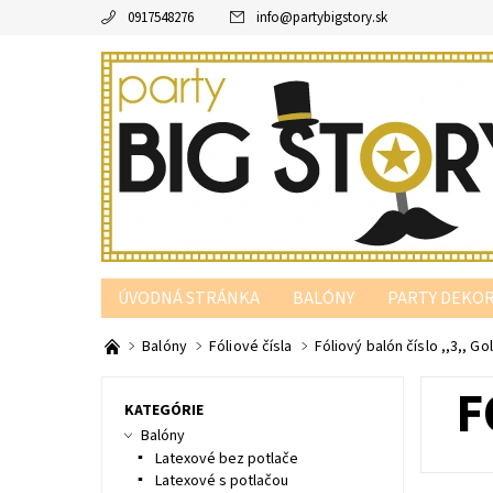
0917548276
info
@
partybigstory.sk
ÚVODNÁ STRÁNKA
BALÓNY
PARTY DEKOR
PARTY PODĽA FARBY
Balóny
Fóliové čísla
Fóliový balón číslo ,,3,, G
F
KATEGÓRIE
Balóny
Latexové bez potlače
Latexové s potlačou