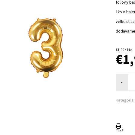
foliovy bal
1ks v bale
velkost c
dodavame 
€1,90 / 1 ks
€1
-
Kategória:
Tlač