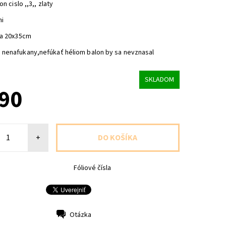
on cislo ,,3,, zlaty
ni
ca 20x35cm
nenafukany,nefúkať héliom balon by sa nevznasal
SKLADOM
,90
+
Fóliové čísla
Otázka