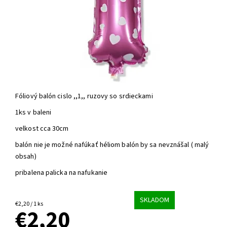
Fóliový balón cislo ,,1,, ruzovy so srdieckami
1ks v baleni
velkost cca 30cm
balón nie je možné nafúkať héliom balón by sa nevznášal ( malý
obsah)
pribalena palicka na nafukanie
SKLADOM
€2,20 / 1 ks
€2,20