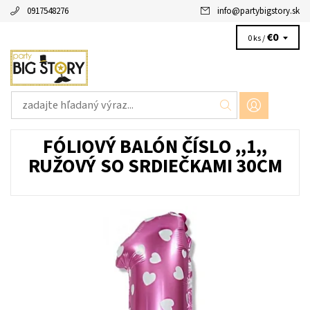
0917548276
info
@
partybigstory.sk
€0
0 ks /
FÓLIOVÝ BALÓN ČÍSLO ,,1,,
RUŽOVÝ SO SRDIEČKAMI 30CM