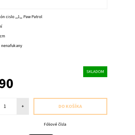
ón cislo ,,1,, Paw Patrol
ní
6cm
 nenafukany
SKLADOM
,90
+
Fóliové čísla