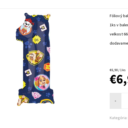
Fóliový bal
1ks v bale
velkost 6
dodavame
€6,90 / 1 ks
€6
-
Kategória: