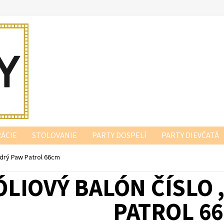
ÁCIE
STOLOVANIE
PARTY DOSPELÍ
PARTY DIEVČATÁ
modrý Paw Patrol 66cm
ÓLIOVÝ BALÓN ČÍSLO 
PATROL 6