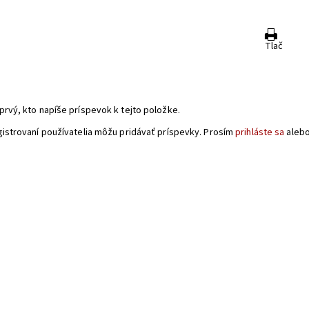
Tlač
a
prvý, kto napíše príspevok k tejto položke.
gistrovaní používatelia môžu pridávať príspevky. Prosím
prihláste sa
aleb