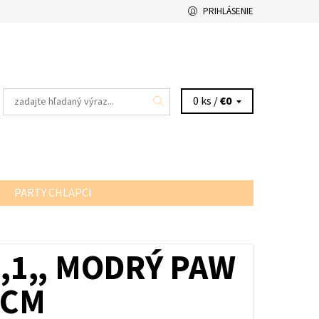
PRIHLÁSENIE
0 ks /
€0
PARTY CHLAPCI
,,1,, MODRÝ PAW
6CM