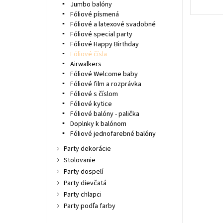
Jumbo balóny
Fóliové písmená
Fóliové a latexové svadobné
Fóliové special party
Fóliové Happy Birthday
Fóliové čísla
Airwalkers
Fóliové Welcome baby
Fóliové film a rozprávka
Fóliové s číslom
Fóliové kytice
Fóliové balóny - palička
Doplnky k balónom
Fóliové jednofarebné balóny
Party dekorácie
Stolovanie
Party dospelí
Party dievčatá
Party chlapci
Party podľa farby