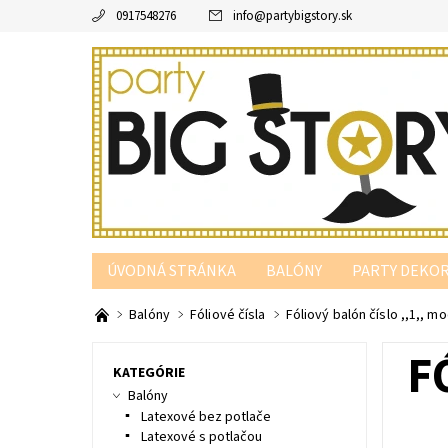
0917548276
info
@
partybigstory.sk
ÚVODNÁ STRÁNKA
BALÓNY
PARTY DEKOR
PARTY PODĽA FARBY
Balóny
Fóliové čísla
Fóliový balón číslo ,,1,, 
F
KATEGÓRIE
Balóny
Latexové bez potlače
Latexové s potlačou