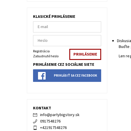
KLASICKÉ PRIHLÁSENIE
Diskusi
Buďte 
Registrácia
Len re
Zabudnuté heslo
PRIHLÁSENIE CEZ SOCIÁLNE SIETE
PRIHLÁSIŤ SA CEZ FACEBOOK
KONTAKT
info
@
partybigstory.sk
0917548276
+421917548276