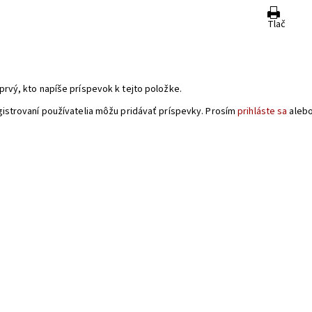
Tlač
a
prvý, kto napíše príspevok k tejto položke.
gistrovaní používatelia môžu pridávať príspevky. Prosím
prihláste sa
aleb