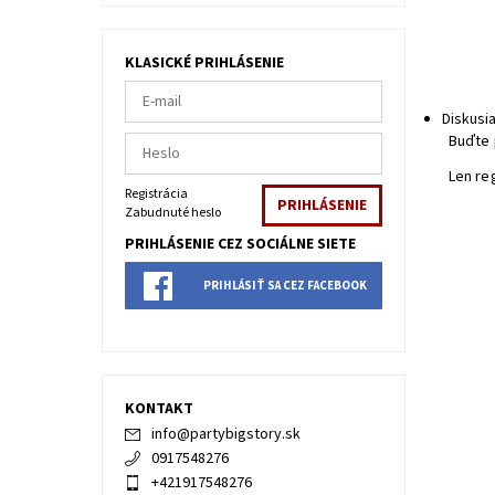
KLASICKÉ PRIHLÁSENIE
Diskusi
Buďte 
Len re
Registrácia
Zabudnuté heslo
PRIHLÁSENIE CEZ SOCIÁLNE SIETE
PRIHLÁSIŤ SA CEZ FACEBOOK
KONTAKT
info
@
partybigstory.sk
0917548276
+421917548276