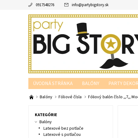
0917548276
info
@
partybigstory.sk
ÚVODNÁ STRÁNKA
BALÓNY
PARTY DEKOR
PARTY PODĽA FARBY
Balóny
Fóliové čísla
Fóliový balón číslo ,,7,, M
KATEGÓRIE
Balóny
Latexové bez potlače
Latexové s potlačou