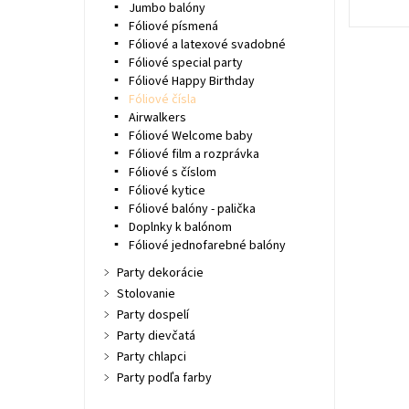
Jumbo balóny
Fóliové písmená
Fóliové a latexové svadobné
Fóliové special party
Fóliové Happy Birthday
Fóliové čísla
Airwalkers
Fóliové Welcome baby
Fóliové film a rozprávka
Fóliové s číslom
Fóliové kytice
Fóliové balóny - palička
Doplnky k balónom
Fóliové jednofarebné balóny
Party dekorácie
Stolovanie
Party dospelí
Party dievčatá
Party chlapci
Party podľa farby