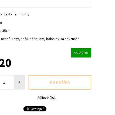
on cislo ,,7,, modry
ni
ca 35cm
nenafukany, nefúkať héliom, balón by sa nevznášal
SKLADOM
,20
+
Fóliové čísla