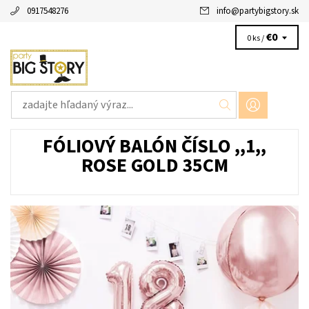
0917548276
info
@
partybigstory.sk
€0
0 ks /
FÓLIOVÝ BALÓN ČÍSLO ,,1,,
ROSE GOLD 35CM