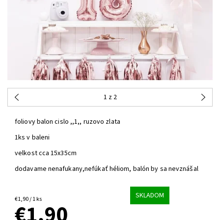
1
z 2
foliovy balon cislo ,,1,, ruzovo zlata
1ks v baleni
velkost cca 15x35cm
dodavame nenafukany,nefúkať héliom, balón by sa nevznášal
SKLADOM
€1,90 / 1 ks
€1,90