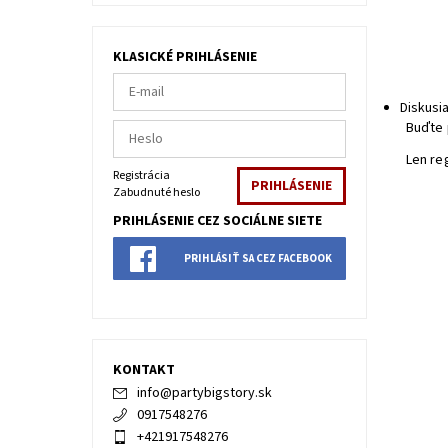
KLASICKÉ PRIHLÁSENIE
Diskusi
Buďte 
Len re
Registrácia
Zabudnuté heslo
PRIHLÁSENIE CEZ SOCIÁLNE SIETE
PRIHLÁSIŤ SA CEZ FACEBOOK
KONTAKT
info
@
partybigstory.sk
0917548276
+421917548276