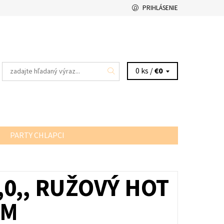
PRIHLÁSENIE
0 ks /
€0
PARTY CHLAPCI
,0,, RUŽOVÝ HOT
CM