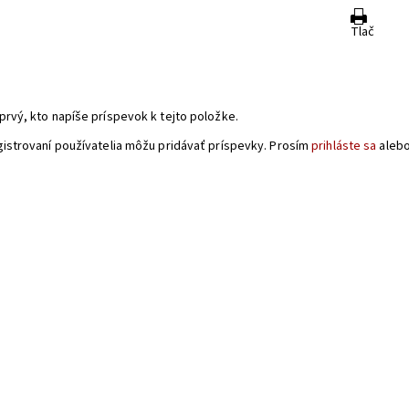
Tlač
a
prvý, kto napíše príspevok k tejto položke.
gistrovaní používatelia môžu pridávať príspevky. Prosím
prihláste sa
aleb