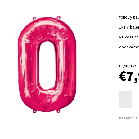
foliovy ba
1ks v bale
velkost c
dodavame
€7,90 / 1 ks
€7
-
Kategória: