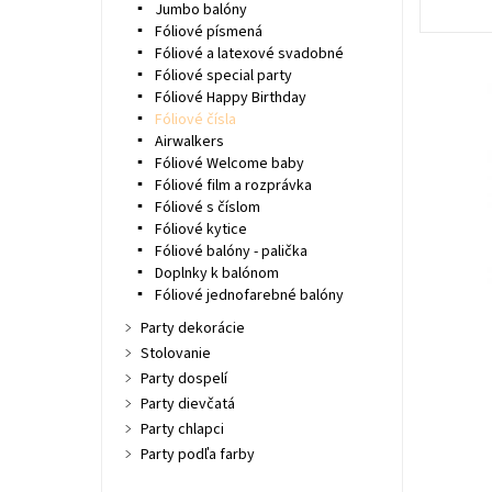
Jumbo balóny
Fóliové písmená
Fóliové a latexové svadobné
Fóliové special party
Fóliové Happy Birthday
Fóliové čísla
Airwalkers
Fóliové Welcome baby
Fóliové film a rozprávka
Fóliové s číslom
Fóliové kytice
Fóliové balóny - palička
Doplnky k balónom
Fóliové jednofarebné balóny
Party dekorácie
Stolovanie
Party dospelí
Party dievčatá
Party chlapci
Party podľa farby