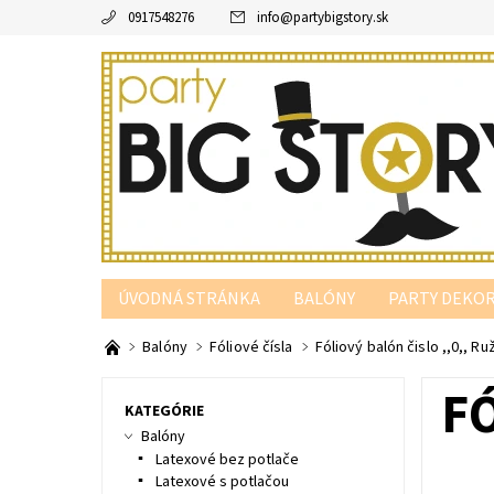
0917548276
info
@
partybigstory.sk
ÚVODNÁ STRÁNKA
BALÓNY
PARTY DEKOR
PARTY PODĽA FARBY
Balóny
Fóliové čísla
Fóliový balón čislo ,,0,, R
FÓ
KATEGÓRIE
Balóny
Latexové bez potlače
Latexové s potlačou