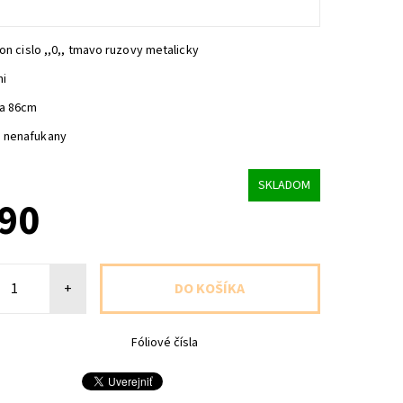
lon cislo ,,0,, tmavo ruzovy metalicky
ni
ca 86cm
 nenafukany
SKLADOM
,90
+
Fóliové čísla