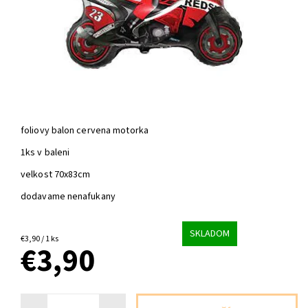
foliovy balon cervena motorka
1ks v baleni
velkost 70x83cm
dodavame nenafukany
SKLADOM
€3,90 / 1 ks
€3,90