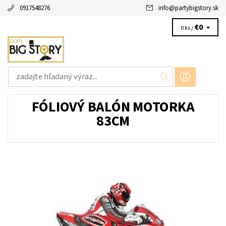
0917548276
info
@
partybigstory.sk
€0
0 ks /
FÓLIOVÝ BALÓN MOTORKA
83CM