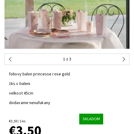
1
z 3
foliovy balon princesse rose gold
1ks v baleni
velkost 45cm
dodavame nenafukany
SKLADOM
€3,50 / 1 ks
€3,50