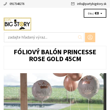
0917548276
info
@
partybigstory.sk
€0
0 ks /
FÓLIOVÝ BALÓN PRINCESSE
ROSE GOLD 45CM