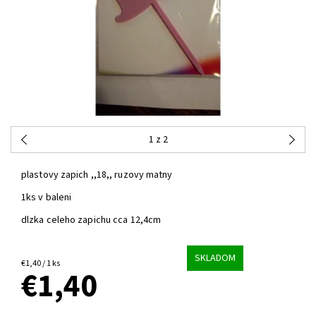
1
z 2
plastovy zapich ,,18,, ruzovy matny
1ks v baleni
dlzka celeho zapichu cca 12,4cm
SKLADOM
€1,40 / 1 ks
€1,40