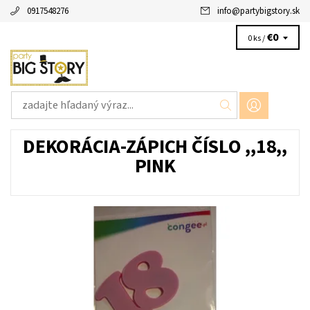
0917548276
info
@
partybigstory.sk
€0
0 ks /
DEKORÁCIA-ZÁPICH ČÍSLO ,,18,,
PINK