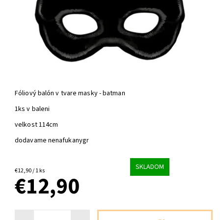
Fóliový balón v tvare masky - batman
1ks v baleni
velkost 114cm
dodavame nenafukanygr
SKLADOM
€12,90 / 1 ks
€12,90