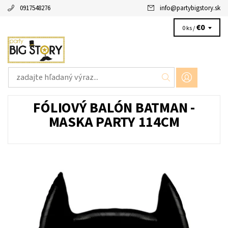
0917548276
info
@
partybigstory.sk
€0
0 ks /
FÓLIOVÝ BALÓN BATMAN -
MASKA PARTY 114CM