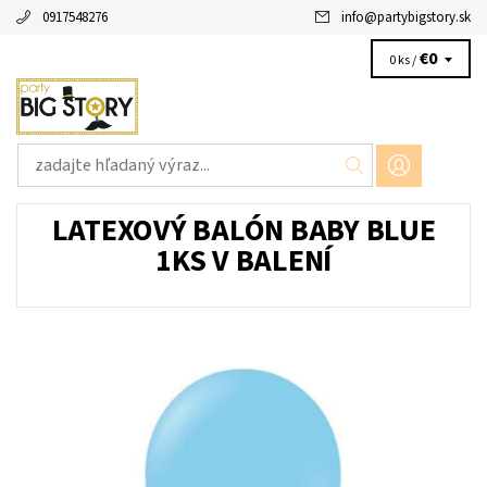
0917548276
info
@
partybigstory.sk
€0
0 ks /
LATEXOVÝ BALÓN BABY BLUE
1KS V BALENÍ