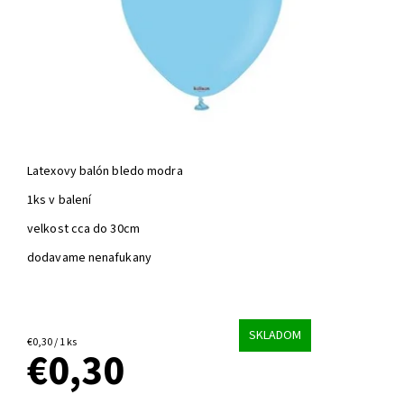
Latexovy balón bledo modra
1ks v balení
velkost cca do 30cm
dodavame nenafukany
SKLADOM
€0,30 / 1 ks
€0,30